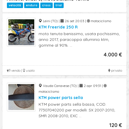
Ricerca Avanzata
velocità
enduro
cross
trial
Leini (TO) |
26 set 20:03 |
motociclismo
KTM Freeride 250 R
moto tenuta benissimo, usata pochissimo,
anno 2017, paracoppa alluminio ktm,
gomme al 90%. ...
4.000 €
vendo |
usato
privato
Vauda Canavese (TO) |
2 apr 09:31 |
motociclismo
KTM power parts sella
KTM power parts sella bassa, COD.
77307040200 per modelli: SX 2007-2010,
SMR 2008-2010, EXC ...
120 €