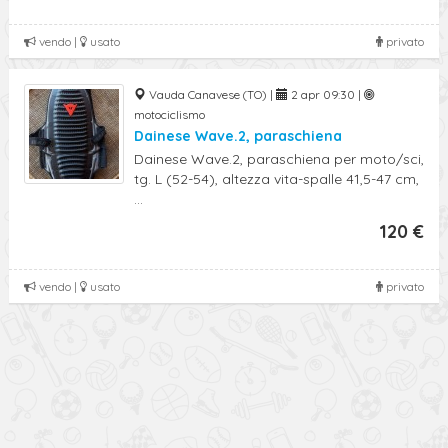
vendo |
usato
privato
Vauda Canavese (TO) |
2 apr 09:30 |
motociclismo
Dainese Wave.2, paraschiena
Dainese Wave.2, paraschiena per moto/sci,
tg. L (52-54), altezza vita-spalle 41,5-47 cm,
...
120 €
vendo |
usato
privato