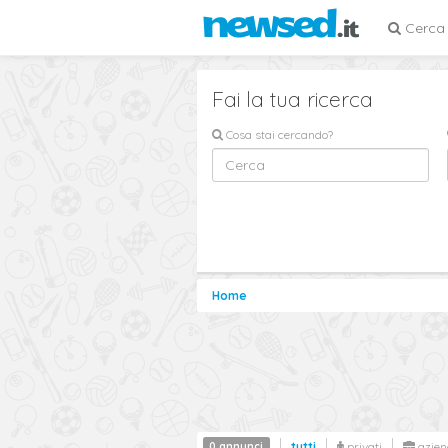
Cerca
Fai la tua ricerca
Cosa stai cercando?
Home
0 annunci
tutti
privati
azien