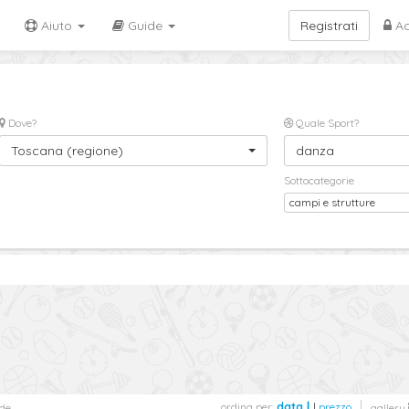
Aiuto
Guide
Registrati
Ac
Dove?
Quale Sport?
Toscana (regione)
danza
Sottocategorie
campi e strutture
ordina per:
data
|
prezzo
de
gallery