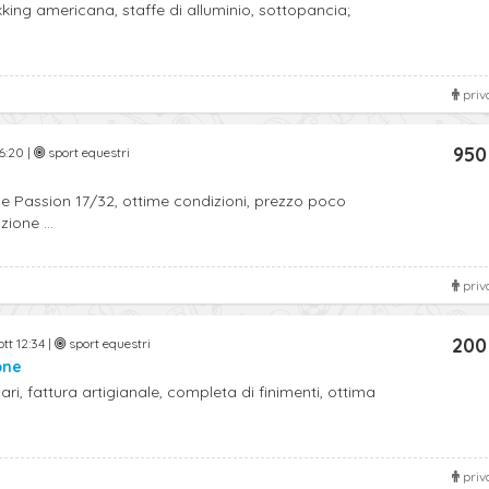
king americana, staffe di alluminio, sottopancia;
priv
950
6:20 |
sport equestri
ge Passion 17/32, ottime condizioni, prezzo poco
ione ...
priv
200
tt 12:34 |
sport equestri
one
ari, fattura artigianale, completa di finimenti, ottima
priv