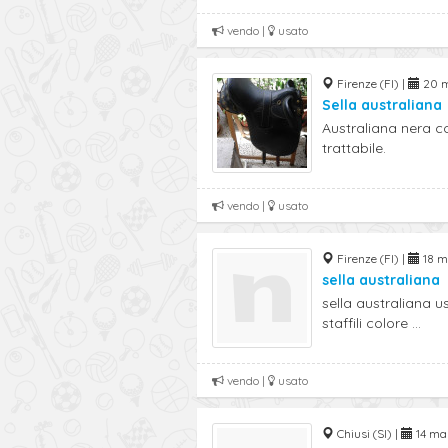
vendo |
usato
Firenze (FI) |
20 m
Sella australiana
Australiana nera c
trattabile.
vendo |
usato
Firenze (FI) |
18 m
sella australiana
sella australiana u
staffili colore ...
vendo |
usato
Chiusi (SI) |
14 mar