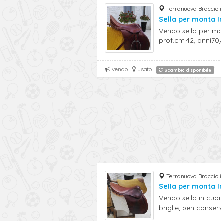
Terranuova Braccioli
Sella per monta I
Vendo sella per mo
prof.cm.42, anni70/8
vendo |
usato |
Scambio disponibile
Terranuova Braccioli
Sella per monta I
Vendo sella in cuo
briglie, ben conserva