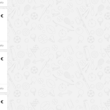
ato
 €
ato
 €
ato
 €