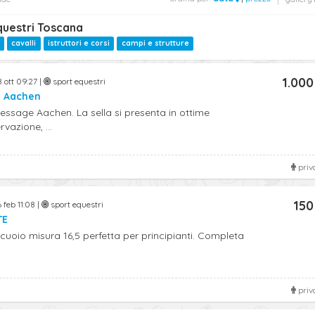
questri Toscana
cavalli
istruttori e corsi
campi e strutture
1.000
 ott 09:27 |
sport equestri
e Aachen
essage Aachen. La sella si presenta in ottime
vazione, ...
priv
150
 feb 11:08 |
sport equestri
TE
n cuoio misura 16,5 perfetta per principianti. Completa
priv