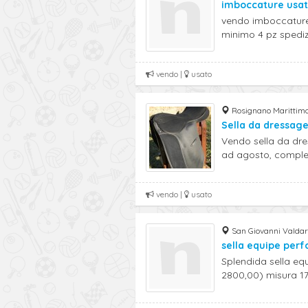
imboccature usa
vendo imboccature
minimo 4 pz spedizi
vendo |
usato
Rosignano Marittimo 
Sella da dressag
Vendo sella da dr
ad agosto, completa
vendo |
usato
San Giovanni Valdar
sella equipe per
Splendida sella eq
2800,00) misura 17, 