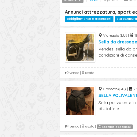
Annunci attrezzatura, sport e
abbigliamento e accessori
attrezzatura
Viareggio (LU) |
18
Sella da dressag
Vendesi sella da dr
condizioni di conser
vendo |
usato
Grosseto (GR) |
26
SELLA POLIVALEN
Sella polivalente i
di staffe e ...
vendo |
usato |
Scambio disponibile