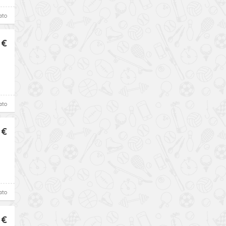
ato
 €
ato
 €
ato
 €