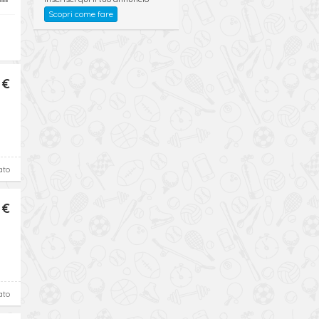
Scopri come fare
 €
ato
 €
ato