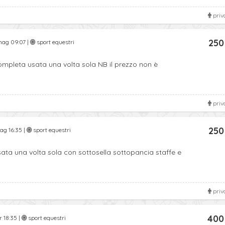
priv
250
ag 09:07 |
sport equestri
ompleta usata una volta sola NB il prezzo non è
priv
250
ag 16:35 |
sport equestri
sata una volta sola con sottosella sottopancia staffe e
priv
400
 18:35 |
sport equestri