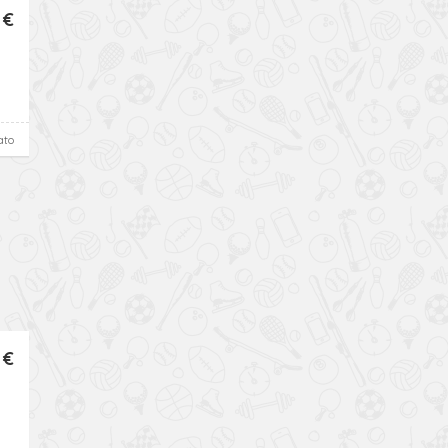
 €
ato
 €