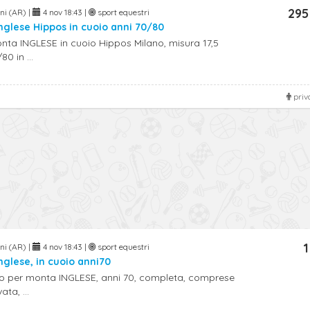
295
ni (AR) |
4 nov 18:43 |
sport equestri
nglese Hippos in cuoio anni 70/80
nta INGLESE in cuoio Hippos Milano, misura 17,5
0 in ...
priv
1
ni (AR) |
4 nov 18:43 |
sport equestri
nglese, in cuoio anni70
io per monta INGLESE, anni 70, completa, comprese
ta, ...