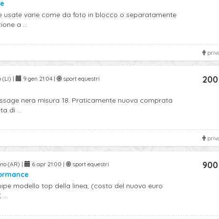
te
 usate varie come da foto in blocco o separatamente
one a ...
priv
200
(LI) |
9 gen 21:04 |
sport equestri
e
essage nera misura 18. Praticamente nuova comprata
 di ...
priv
900
no (AR) |
6 apr 21:00 |
sport equestri
formance
uipe modello top della linea, (costo del nuovo euro
...