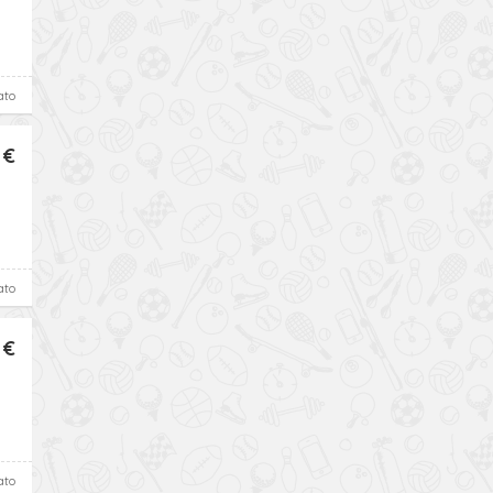
ato
 €
ato
 €
ato