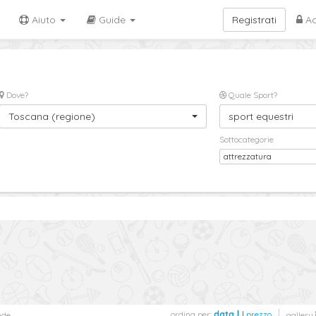
Aiuto
Guide
Registrati
Ac
Dove?
Quale Sport?
Toscana (regione)
sport equestri
Sottocategorie
attrezzatura
ordina per:
data
|
prezzo
nde
gallery