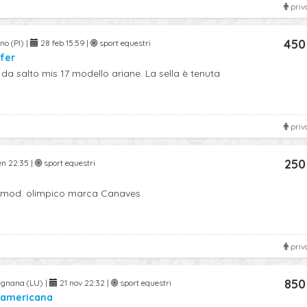
priv
450
no (PI) |
28 feb 15:59 |
sport equestri
ffer
 da salto mis 17 modello ariane. La sella è tenuta
priv
250
en 22:35 |
sport equestri
 mod. olimpico marca Canaves
priv
850
agnana (LU) |
21 nov 22:32 |
sport equestri
g americana