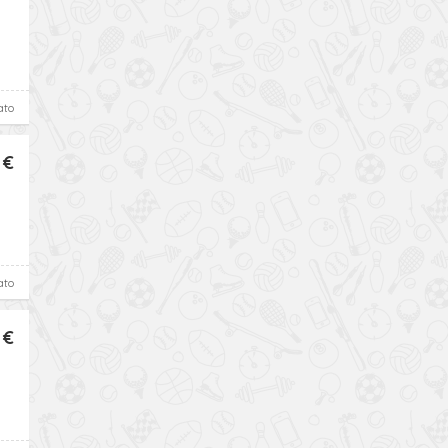
ato
 €
ato
 €