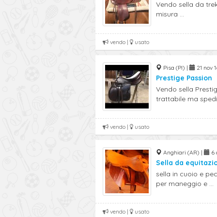
Vendo sella da trek
misura ...
vendo |
usato
Pisa (PI) |
21 nov 1
Prestige Passion
Vendo sella Presti
trattabile ma spediz
vendo |
usato
Anghiari (AR) |
6 o
Sella da equitazi
sella in cuoio e pec
per maneggio e ...
vendo |
usato