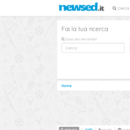
Cerca
Fai la tua ricerca
Cosa stai cercando?
Home
15 annunci
tutti
privati
azie