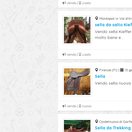
vendo |
usato
Montopoli in Val d'Ar
sella da salto Kie
Vendo sella Kieffer
molto bene e ...
vendo |
usato
Firenze (FI) |
13 g
Sella
Vendo sella nuova
vendo |
nuovo
Castelnuovo di Garf
Sella da Trekkin