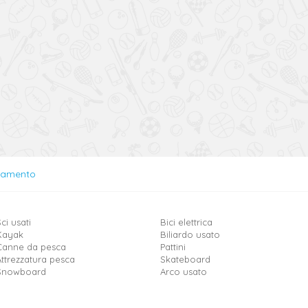
lamento
ci usati
Bici elettrica
Kayak
Biliardo usato
Canne da pesca
Pattini
Attrezzatura pesca
Skateboard
Snowboard
Arco usato