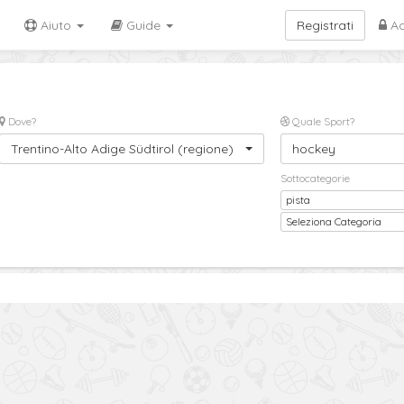
Aiuto
Guide
Registrati
Ac
Dove?
Quale Sport?
Trentino-Alto Adige Südtirol (regione)
hockey
Sottocategorie
pista
Sottocategoria
Seleziona Categoria
2