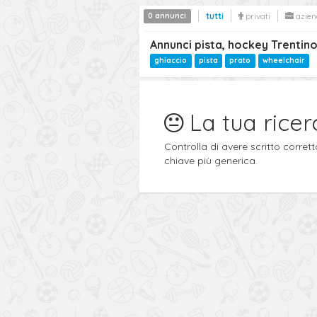
0 annunci
tutti
privati
azien
Annunci pista, hockey Trentino
ghiaccio
pista
prato
wheelchair
La tua ricer
Controlla di avere scritto corre
chiave più generica.