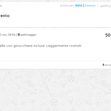
ordina per:
data
|
prezzo
de
gallery
rento
50
 nov 08:56 |
pattinaggio
E
elle con ginocchiere incluse. Leggermente rovinati
priv