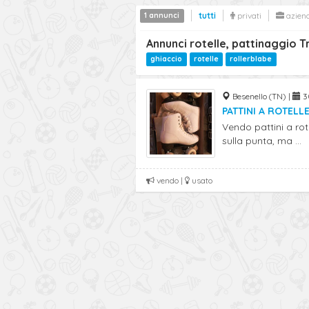
1 annunci
tutti
privati
azien
Annunci rotelle, pattinaggio T
ghiaccio
rotelle
rollerblabe
Besenello (TN) |
30
PATTINI A ROTELL
Vendo pattini a rot
sulla punta, ma ...
vendo |
usato