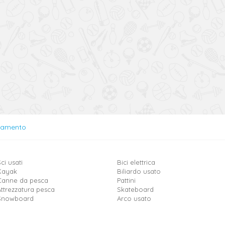
lamento
ci usati
Bici elettrica
Kayak
Biliardo usato
Canne da pesca
Pattini
Attrezzatura pesca
Skateboard
Snowboard
Arco usato