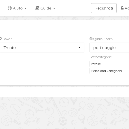
Aiuto
Guide
Registrati
Ac
Dove?
Quale Sport?
Trento
pattinaggio
Sottocategorie
rotelle
Sottocategoria
Seleziona Categoria
2