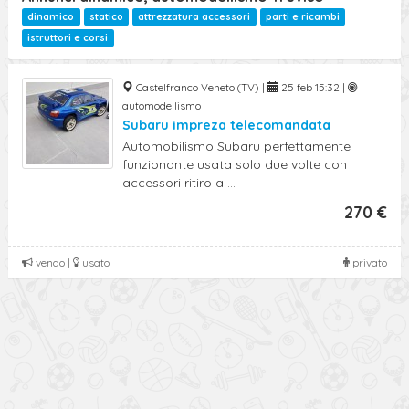
dinamico
statico
attrezzatura accessori
parti e ricambi
istruttori e corsi
Castelfranco Veneto (TV) |
25 feb 15:32 |
automodellismo
Subaru impreza telecomandata
Automobilismo Subaru perfettamente
funzionante usata solo due volte con
accessori ritiro a ...
270 €
vendo |
usato
privato