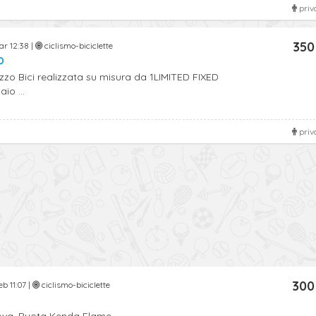
priv
350
r 12:38 |
ciclismo-biciclette
D
zzo Bici realizzata su misura da 1LIMITED FIXED
io ...
priv
300
eb 11:07 |
ciclismo-biciclette