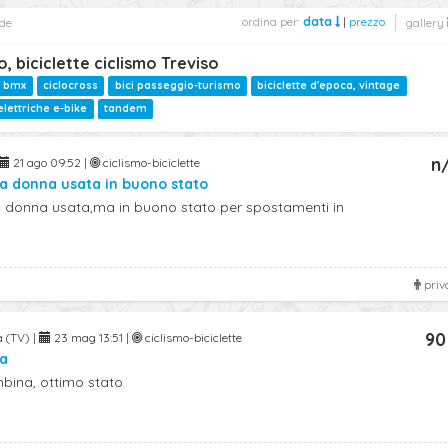
ordina per:
data
|
prezzo
de
gallery
, biciclette ciclismo Treviso
bmx
ciclocross
bici passeggio-turismo
biciclette d'epoca, vintage
 elettriche e-bike
tandem
n
21 ago 09:52 |
ciclismo-biciclette
da donna usata in buono stato
a donna usata,ma in buono stato per spostamenti in
priv
90
a (TV) |
23 mag 13:51 |
ciclismo-biciclette
na
mbina, ottimo stato