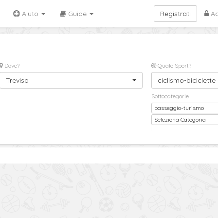
Aiuto
Guide
Registrati
Ac
Dove?
Quale Sport?
Treviso
ciclismo-biciclette
Sottocategorie
passeggio-turismo
Sottocategoria
Seleziona Categoria
2