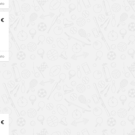
ato
 €
ato
 €