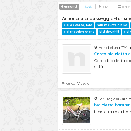
4 annunci
tutti
privati
azien
Annunci bici passeggio-turismo
bici da corsa, bdc
mtb mountain bike
bici triathlon-crono
bici downhill
bici
Montebelluna (TV) |
Cerco bicicletta 
Cerco bicicletta d
città.
cerco |
usato
San Biagio di Callalt
bicicletta bambi
bicicletta rosa ba