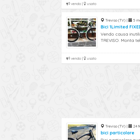
vendo |
usato
Treviso (TV) |
5 ma
Bici 1Limited FIXE
Vendo causa inutili
TREVISO. Monta tela
vendo |
usato
Treviso (TV) |
24 f
bici particolare