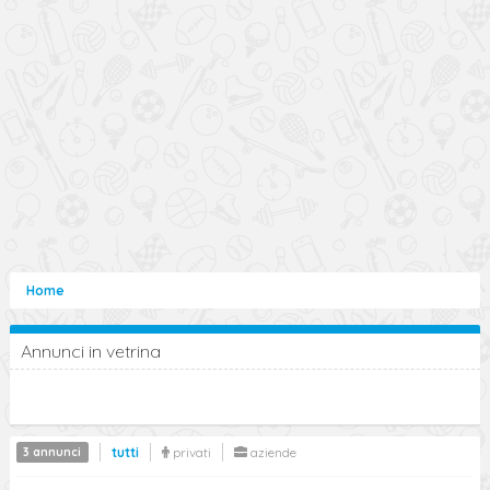
Home
Annunci in vetrina
3 annunci
tutti
privati
aziende