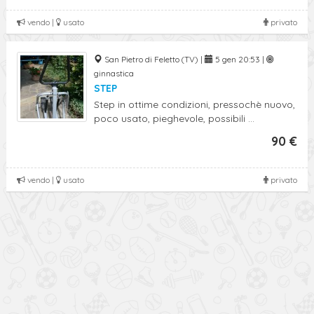
vendo |
usato
privato
San Pietro di Feletto (TV) |
5 gen 20:53 |
ginnastica
STEP
Step in ottime condizioni, pressochè nuovo,
poco usato, pieghevole, possibili ...
90 €
vendo |
usato
privato