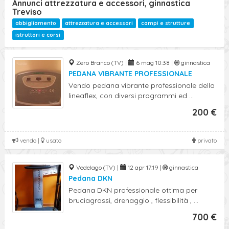
Annunci attrezzatura e accessori, ginnastica
Treviso
abbigliamento
attrezzatura e accessori
campi e strutture
istruttori e corsi
Zero Branco (TV) |
6 mag 10:38 |
ginnastica
PEDANA VIBRANTE PROFESSIONALE
Vendo pedana vibrante professionale della
lineaflex, con diversi programmi ed ...
200 €
vendo |
usato
privato
Vedelago (TV) |
12 apr 17:19 |
ginnastica
Pedana DKN
Pedana DKN professionale ottima per
bruciagrassi, drenaggio , flessibilità , ...
700 €