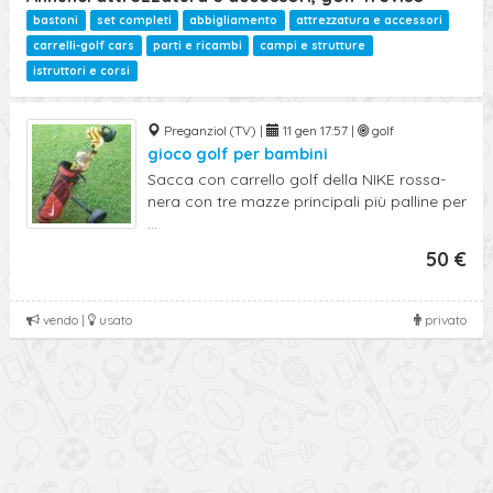
bastoni
set completi
abbigliamento
attrezzatura e accessori
carrelli-golf cars
parti e ricambi
campi e strutture
istruttori e corsi
Preganziol (TV) |
11 gen 17:57 |
golf
gioco golf per bambini
Sacca con carrello golf della NIKE rossa-
nera con tre mazze principali più palline per
...
50 €
vendo |
usato
privato