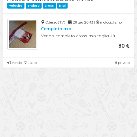
Ricerca Avanzata
velocità
enduro
cross
trial
Oderzo (TV) |
28 giu 20:43 |
motociclismo
Completo axo
Vendo completo cross axo taglia 48
80 €
vendo |
usato
privato