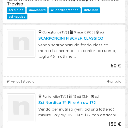
Ricerca Avanzata
Treviso
sci alpino
snowboard
sci nordico/fondo
slitte-bob
sci nautico
Conegliano (TV) |
9 mar 09:05 |
sci
SCARPONCINI FISCHER CLASSICO
vendo scarponcini da fondo classico
marca fischer mod.. xc confort da uomo,
taglia 46 in ottime ...
60 €
vendo |
usato
privato
Fontanelle (TV) |
15 ott 13:14 |
sci
Sci Nordica 74 Fire Arrow 172
Vendo per inutilizo (vinti ad una lotteria)
misure 126/74/109 R14.5 172 con attacchi ...
150 €