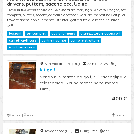
drivers, putters, sacche ecc. Udine
Trova la tua attrezzatura da Golf usata tra ferri, legni, drivers, wedges, set
completi, putters, sacche, carrelli e accessori vari. Nel mercatino Golf puoi
trovare anche abbigliamento, istruttori golf e tutto quello che riguarda il
golf.
bastoni
set completi
abbigliamento
attrezzatura e accessori
carrelli-golf cars
parti e ricambi
campi e strutture
istruttori e corsi
San Vito al Torre (UD) |
22 mar 21:23 |
golf
kit golf
Vendo n.15 mazze da golf, n. 1 raccoglipalle
telescopico. Alcune mazze sono marca
Dinty ...
400 €
vendo |
usato
privato
Tavagnacco (UD) |
12 lug 11:57 |
golf