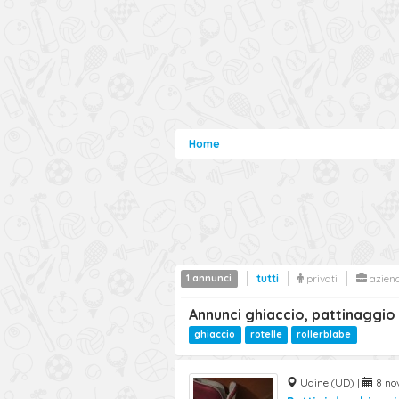
Home
1 annunci
tutti
privati
azien
Annunci ghiaccio, pattinaggio
ghiaccio
rotelle
rollerblabe
Udine (UD) |
8 nov