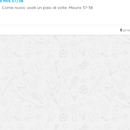
io mis.37/38
. Come nuovi, usati un paio di volte. Misura 37-38
priv