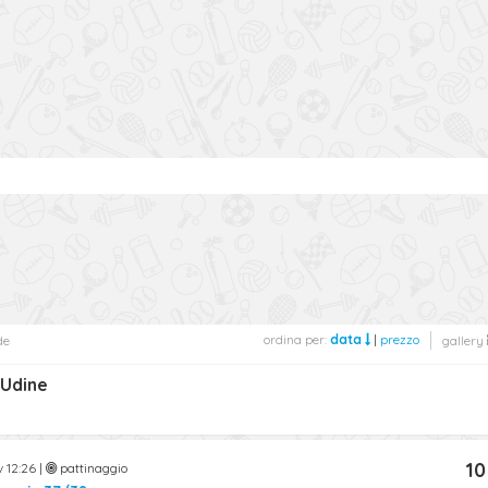
ordina per:
data
|
prezzo
de
gallery
 Udine
10
 12:26 |
pattinaggio