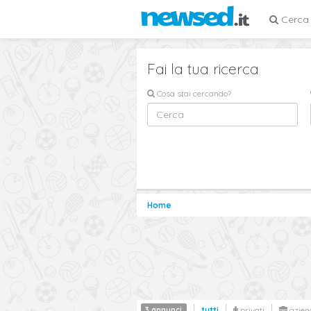
Cerca
Fai la tua ricerca
Cosa stai cercando?
Home
3 annunci
tutti
privati
azien