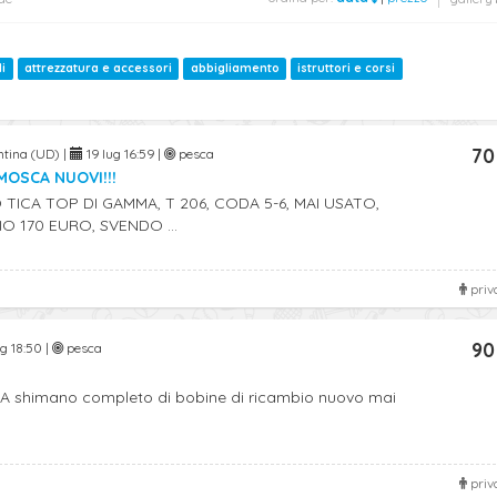
li
attrezzatura e accessori
abbigliamento
istruttori e corsi
70
ntina (UD) |
19 lug 16:59 |
pesca
MOSCA NUOVI!!!
TICA TOP DI GAMMA, T 206, CODA 5-6, MAI USATO,
O 170 EURO, SVENDO ...
priv
90
g 18:50 |
pesca
 shimano completo di bobine di ricambio nuovo mai
priv