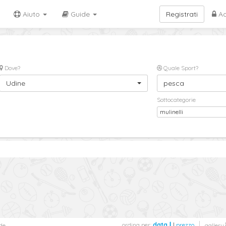
Aiuto
Guide
Registrati
Ac
Dove?
Quale Sport?
Udine
pesca
Sottocategorie
mulinelli
ordina per:
data
|
prezzo
de
gallery