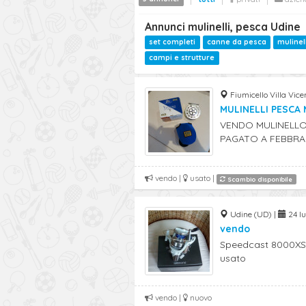
Annunci mulinelli, pesca Udine
set completi
canne da pesca
mulinel
campi e strutture
Fiumicello Villa Vice
MULINELLI PESCA 
VENDO MULINELLO 
PAGATO A FEBBRAI
vendo |
usato |
Scambio disponibile
Udine (UD) |
24 lu
vendo
Speedcast 8000XSA
usato
vendo |
nuovo