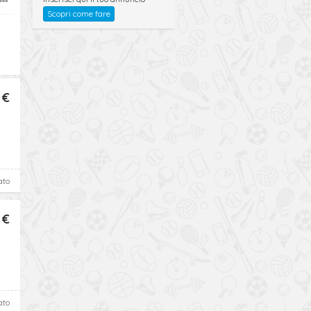
Scopri come fare
 €
ato
 €
ato