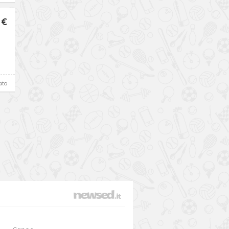
 €
ato