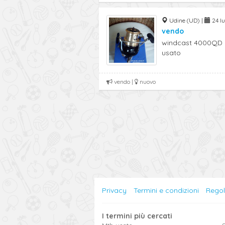
Udine (UD) |
24 lu
vendo
windcast 4000QD d
usato
vendo |
nuovo
Privacy
Termini e condizioni
Rego
I termini più cercati