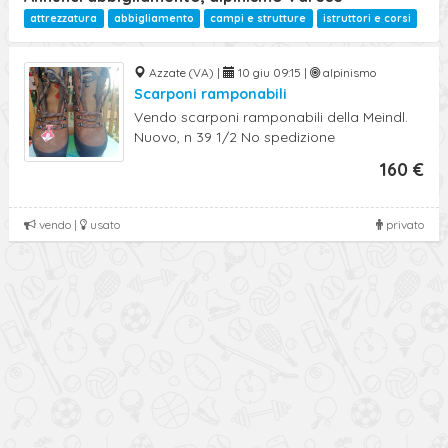
attrezzatura
abbigliamento
campi e strutture
istruttori e corsi
Azzate (VA) |
10 giu 09:15 |
alpinismo
Scarponi ramponabili
Vendo scarponi ramponabili della Meindl.
Nuovo, n 39 1/2 No spedizione
160 €
vendo |
usato
privato