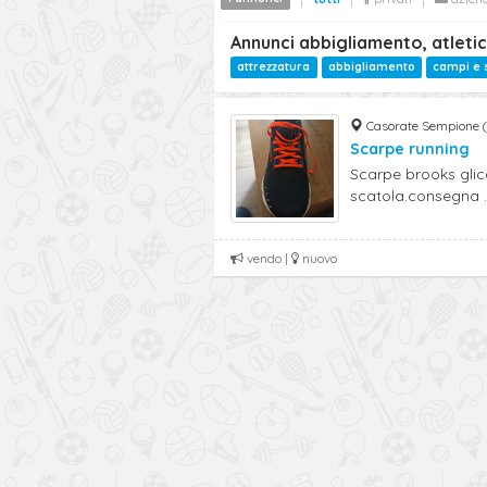
Annunci abbigliamento, atleti
attrezzatura
abbigliamento
campi e 
Casorate Sempione (
Scarpe running
Scarpe brooks glic
scatola.consegna ..
vendo |
nuovo