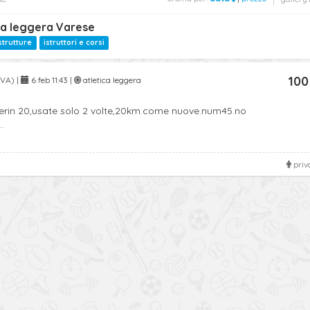
ca leggera Varese
strutture
istruttori e corsi
100
VA) |
6 feb 11:43 |
atletica leggera
erin 20,usate solo 2 volte,20km.come nuove.num45.no
.
priv