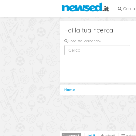
Cerca
Fai la tua ricerca
Cosa stai cercando?
Home
1 annunci
tutti
privati
azien