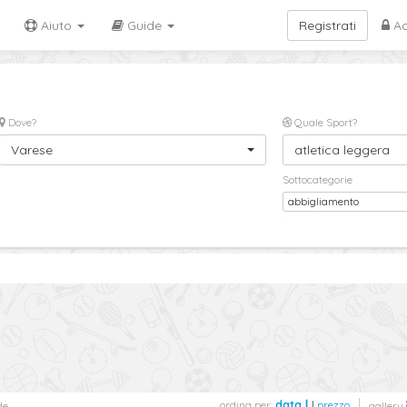
Aiuto
Guide
Registrati
Ac
Dove?
Quale Sport?
Varese
atletica leggera
Sottocategorie
abbigliamento
ordina per:
data
|
prezzo
de
gallery