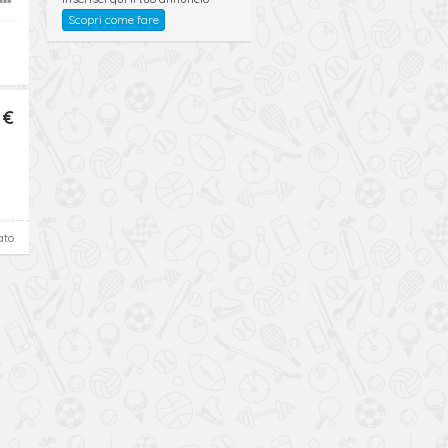
Scopri come fare
 €
ato