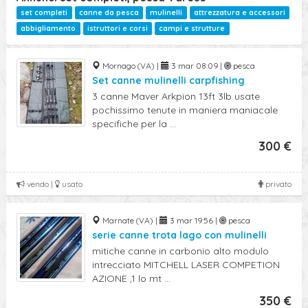
set completi
canne da pesca
mulinelli
attrezzatura e accessori
abbigliamento
istruttori e corsi
campi e strutture
Mornago (VA) |
3 mar 08:09 |
pesca
Set canne mulinelli carpfishing
3 canne Maver Arkpion 13ft 3lb usate
pochissimo tenute in maniera maniacale
specifiche per la ...
300 €
vendo |
usato
privato
Marnate (VA) |
3 mar 19:56 |
pesca
serie canne trota lago con mulinelli
mitiche canne in carbonio alto modulo
intrecciato MITCHELL LASER COMPETION
AZIONE ,1 lo mt ...
350 €