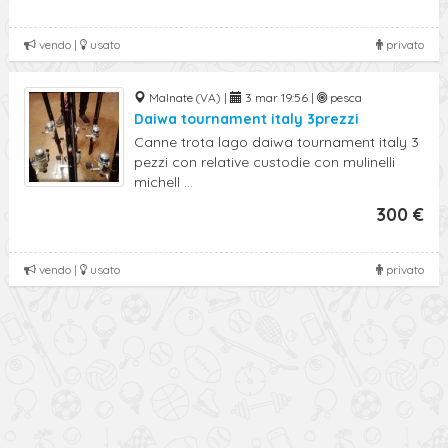
vendo |
usato
privato
Malnate (VA) |
3 mar 19:56 |
pesca
Daiwa tournament italy 3prezzi
Canne trota lago daiwa tournament italy 3
pezzi con relative custodie con mulinelli
michell ...
300 €
vendo |
usato
privato