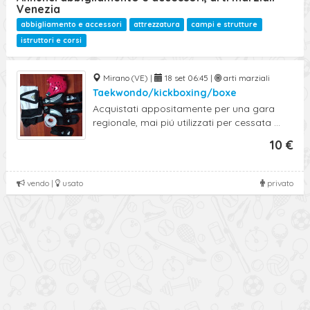
Venezia
abbigliamento e accessori
attrezzatura
campi e strutture
istruttori e corsi
Mirano (VE) |
18 set 06:45 |
arti marziali
Taekwondo/kickboxing/boxe
Acquistati appositamente per una gara
regionale, mai piú utilizzati per cessata ...
10 €
vendo |
usato
privato