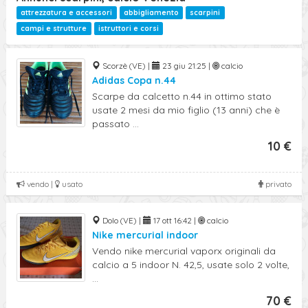
attrezzatura e accessori
abbigliamento
scarpini
campi e strutture
istruttori e corsi
Scorzè (VE) |
23 giu 21:25 |
calcio
Adidas Copa n.44
Scarpe da calcetto n.44 in ottimo stato
usate 2 mesi da mio figlio (13 anni) che è
passato ...
10 €
vendo |
usato
privato
Dolo (VE) |
17 ott 16:42 |
calcio
Nike mercurial indoor
Vendo nike mercurial vaporx originali da
calcio a 5 indoor N. 42,5, usate solo 2 volte,
...
70 €