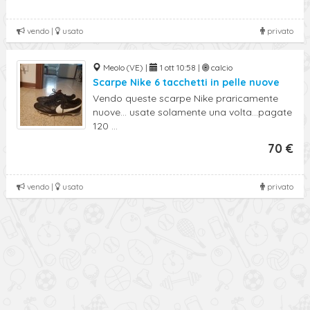
vendo |
usato
privato
Meolo (VE) |
1 ott 10:58 |
calcio
Scarpe Nike 6 tacchetti in pelle nuove
Vendo queste scarpe Nike praricamente
nuove... usate solamente una volta...pagate
120 ...
70 €
vendo |
usato
privato