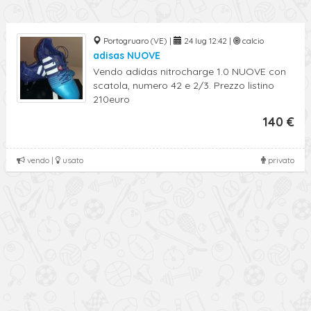
Portogruaro (VE) |
24 lug 12:42 |
calcio
adisas NUOVE
Vendo adidas nitrocharge 1.0 NUOVE con
scatola, numero 42 e 2/3. Prezzo listino
210euro
140 €
vendo |
usato
privato