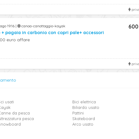
priv
600
ago 19:16 |
canoa-canottaggio-kayak
 + pagaia in carbonio con copri pale+ accessori
600 euro affare
priv
lamento
ci usati
Bici elettrica
Kayak
Biliardo usato
Canne da pesca
Pattini
Attrezzatura pesca
Skateboard
Snowboard
Arco usato