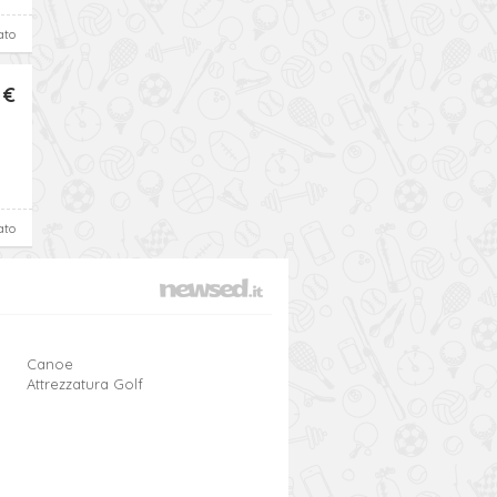
ato
 €
ato
Canoe
Attrezzatura Golf