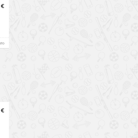
 €
ato
 €