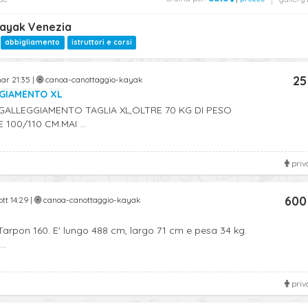
ayak Venezia
abbigliamento
istruttori e corsi
25
ar 21:35 |
canoa-canottaggio-kayak
GIAMENTO XL
ALLEGGIAMENTO TAGLIA XL,OLTRE 70 KG DI PESO
00/110 CM.MAI ...
priv
600
tt 14:29 |
canoa-canottaggio-kayak
arpon 160. E' lungo 488 cm, largo 71 cm e pesa 34 kg.
..
priv