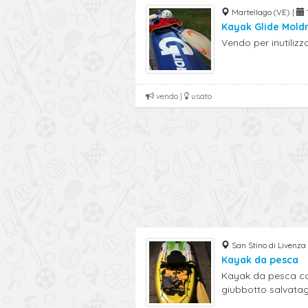
Martellago (VE) |
1
Kayak Glide Mold
Vendo per inutilizzo
vendo |
usato
San Stino di Livenza
Kayak da pesca
Kayak da pesca com
giubbotto salvatagg