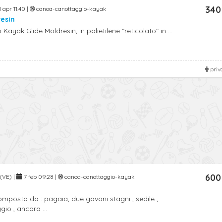
340
 apr 11:40 |
canoa-canottaggio-kayak
resin
 Kayak Glide Moldresin, in polietilene "reticolato" in ...
priv
600
 (VE) |
7 feb 09:28 |
canoa-canottaggio-kayak
posto da : pagaia, due gavoni stagni , sedile ,
io , ancora ...