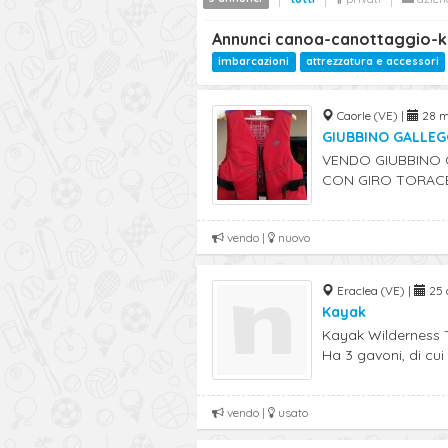
Annunci canoa-canottaggio-k
imbarcazioni
attrezzatura e accessori
Caorle (VE) |
28 m
GIUBBINO GALLEG
VENDO GIUBBINO G
CON GIRO TORACE 1
vendo |
nuovo
Eraclea (VE) |
25 o
Kayak
Kayak Wilderness T
Ha 3 gavoni, di cui .
vendo |
usato