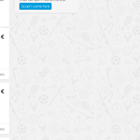
Scopri come fare
 €
ato
 €
ato