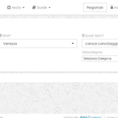
Aiuto
Guide
Registrati
Ac
Dove?
Quale Sport?
Venezia
canoa-canottaggi
Sottocategorie
Seleziona Categoria
ordina per:
data
|
prezzo
de
gallery