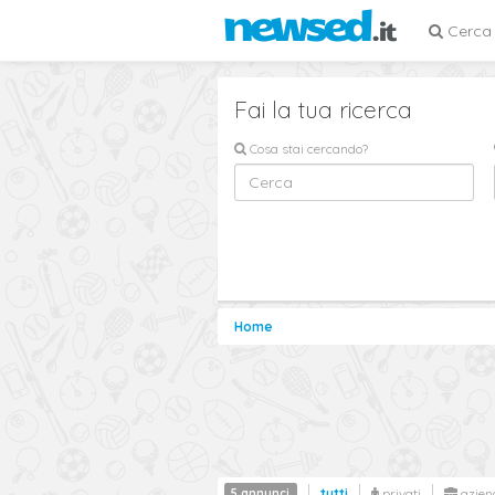
Cerca
Fai la tua ricerca
Cosa stai cercando?
Home
5 annunci
tutti
privati
azien