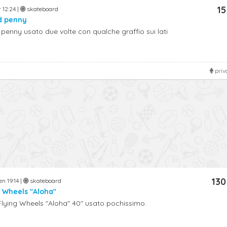
15
 12:24 |
skateboard
d penny
enny usato due volte con qualche graffio sui lati
priv
130
n 19:14 |
skateboard
 Wheels "Aloha"
lying Wheels "Aloha" 40" usato pochissimo.