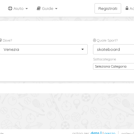
Aiuto
Guide
Registrati
Ac
Dove?
Quale Sport?
Venezia
skateboard
Sottocategorie
Seleziona Categoria
ordina per:
data
|
prezzo
de
gallery