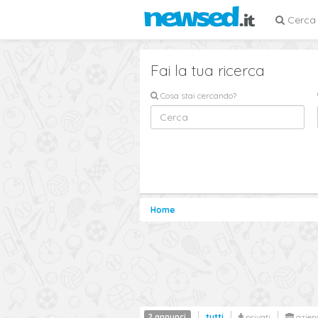
Cerca
Fai la tua ricerca
Cosa stai cercando?
Home
2 annunci
tutti
privati
azien