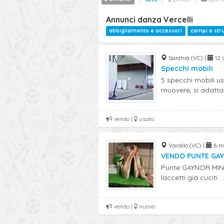
Annunci danza Vercelli
abbigliamento e accessori
campi e str
Santhià (VC) |
12 s
Specchi mobili
5 specchi mobili u
muovere, si adattan
vendo |
usato
Varallo (VC) |
6 m
VENDO PUNTE GA
Punte GAYNOR MIND
laccetti già cuciti. ..
vendo |
nuovo