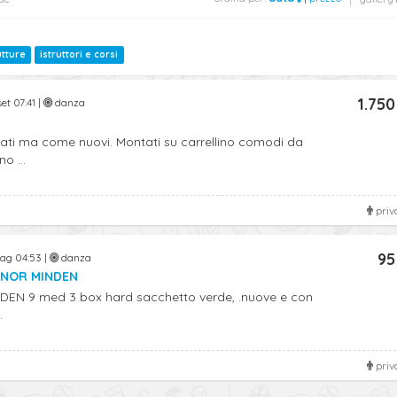
utture
istruttori e corsi
1.750
et 07:41 |
danza
sati ma come nuovi. Montati su carrellino comodi da
o ...
priv
95
ag 04:53 |
danza
YNOR MINDEN
EN 9 med 3 box hard sacchetto verde, .nuove e con
.
priv