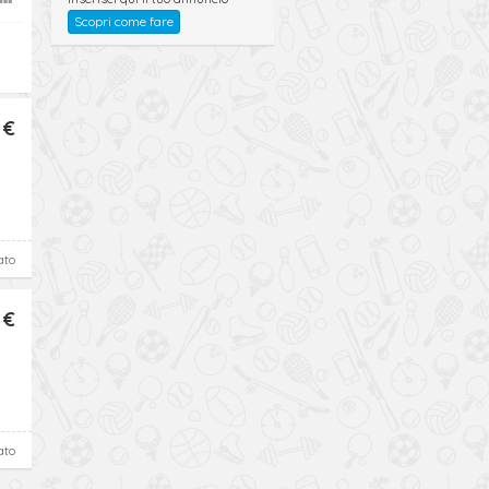
Scopri come fare
 €
ato
 €
ato