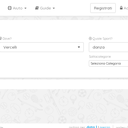
Aiuto
Guide
Registrati
Ac
Dove?
Quale Sport?
Vercelli
danza
Sottocategorie
Seleziona Categoria
ordina per:
data
|
prezzo
de
gallery