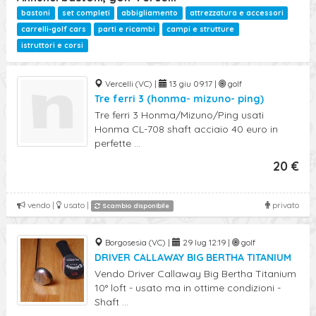
bastoni
set completi
abbigliamento
attrezzatura e accessori
carrelli-golf cars
parti e ricambi
campi e strutture
istruttori e corsi
Vercelli (VC) |
13 giu 09:17 |
golf
Tre ferri 3 (honma- mizuno- ping)
Tre ferri 3 Honma/Mizuno/Ping usati
Honma CL-708 shaft acciaio 40 euro in
perfette ...
20 €
vendo |
usato |
privato
Scambio disponibile
Borgosesia (VC) |
29 lug 12:19 |
golf
DRIVER CALLAWAY BIG BERTHA TITANIUM
Vendo Driver Callaway Big Bertha Titanium
10° loft - usato ma in ottime condizioni -
Shaft ...