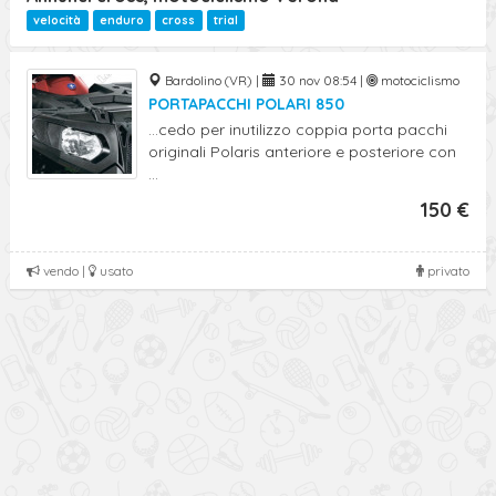
Ricerca Avanzata
velocità
enduro
cross
trial
Bardolino (VR) |
30 nov 08:54 |
motociclismo
PORTAPACCHI POLARI 850
...cedo per inutilizzo coppia porta pacchi
originali Polaris anteriore e posteriore con
...
150 €
vendo |
usato
privato