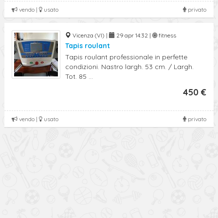
vendo |
usato
privato
Vicenza (VI) |
29 apr 14:32 |
fitness
Tapis roulant
Tapis roulant professionale in perfette
condizioni. Nastro largh. 53 cm. / Largh.
Tot. 85 ...
450 €
vendo |
usato
privato