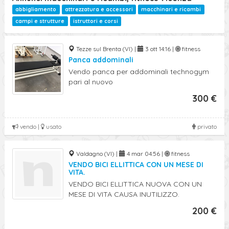
abbigliamento
attrezzatura e accessori
macchinari e ricambi
campi e strutture
istruttori e corsi
Tezze sul Brenta (VI) |
3 ott 14:16 |
fitness
Panca addominali
Vendo panca per addominali technogym
pari al nuovo
300 €
vendo |
usato
privato
Valdagno (VI) |
4 mar 04:56 |
fitness
VENDO BICI ELLITTICA CON UN MESE DI
VITA.
VENDO BICI ELLITTICA NUOVA CON UN
MESE DI VITA CAUSA INUTILIZZO.
200 €