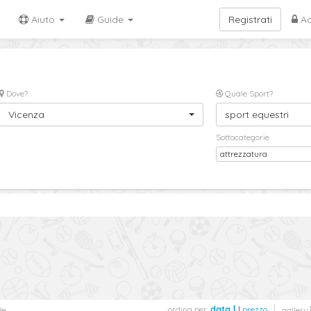
Aiuto
Guide
Registrati
Ac
Dove?
Quale Sport?
Vicenza
sport equestri
Sottocategorie
attrezzatura
ordina per:
data
|
prezzo
de
gallery