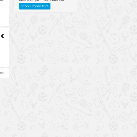
Scopri come fare
 €
ato