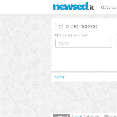
Cerca
Fai la tua ricerca
Cosa stai cercando?
Home
1 annunci
tutti
privati
azien