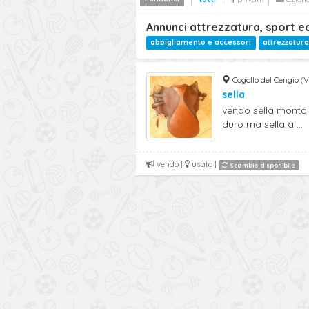
Annunci attrezzatura, sport e
abbigliamento e accessori
attrezzatura
Cogollo del Cengio (V
sella
vendo sella monta i
duro ma sella a ...
vendo |
usato |
Scambio disponibile