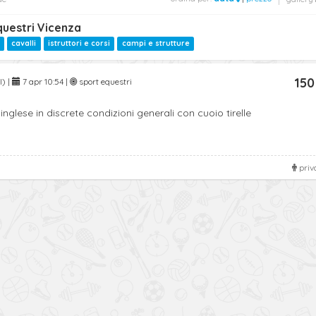
questri Vicenza
cavalli
istruttori e corsi
campi e strutture
150
I) |
7 apr 10:54 |
sport equestri
nglese in discrete condizioni generali con cuoio tirelle
priv