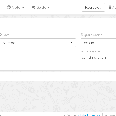
Aiuto
Guide
Registrati
Ac
Dove?
Quale Sport?
Viterbo
calcio
Sottocategorie
campi e strutture
ordina per:
data
|
prezzo
de
gallery