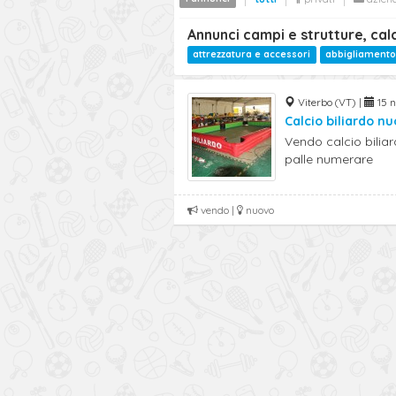
Annunci campi e strutture, cal
attrezzatura e accessori
abbigliamento
Viterbo (VT) |
15 n
Calcio biliardo n
Vendo calcio bilia
palle numerare
vendo |
nuovo