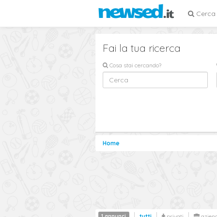
Cerca
Fai la tua ricerca
Cosa stai cercando?
Home
1 annunci
tutti
privati
azien