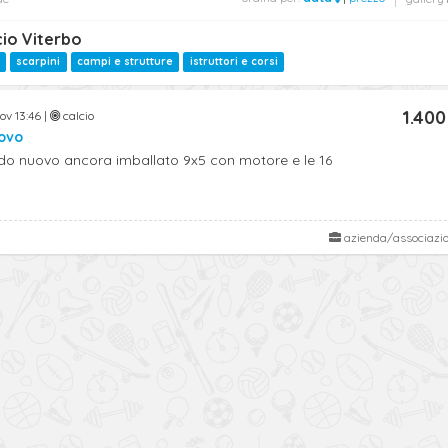
cio Viterbo
scarpini
campi e strutture
istruttori e corsi
1.400
ov 13:46 |
calcio
uovo
rdo nuovo ancora imballato 9x5 con motore e le 16
azienda/associazi