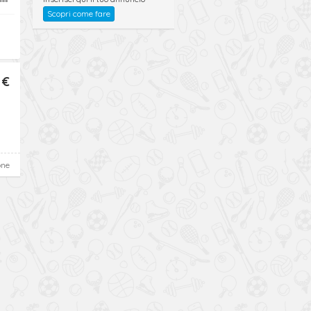
Scopri come fare
 €
one