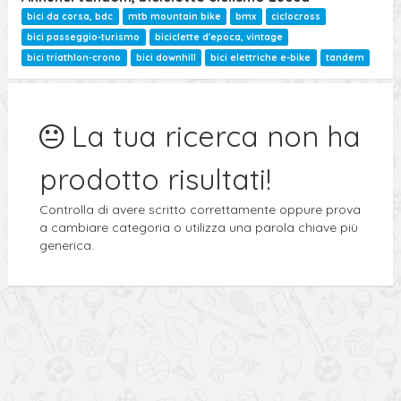
Ricerca Avanzata
bici da corsa, bdc
mtb mountain bike
bmx
ciclocross
bici passeggio-turismo
biciclette d'epoca, vintage
bici triathlon-crono
bici downhill
bici elettriche e-bike
tandem
La tua ricerca non ha
prodotto risultati!
Controlla di avere scritto correttamente oppure prova
a cambiare categoria o utilizza una parola chiave più
generica.