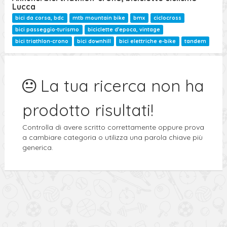
Ricerca Avanzata
Lucca
bici da corsa, bdc
mtb mountain bike
bmx
ciclocross
bici passeggio-turismo
biciclette d'epoca, vintage
bici triathlon-crono
bici downhill
bici elettriche e-bike
tandem
La tua ricerca non ha
prodotto risultati!
Controlla di avere scritto correttamente oppure prova
a cambiare categoria o utilizza una parola chiave più
generica.