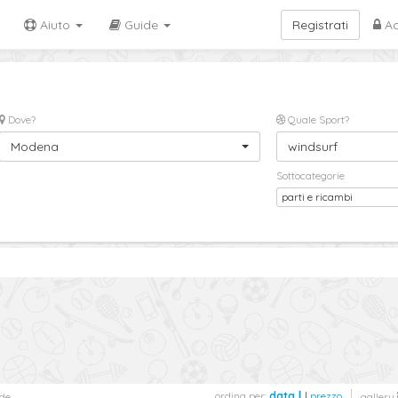
Aiuto
Guide
Registrati
Ac
Dove?
Quale Sport?
Modena
windsurf
Sottocategorie
parti e ricambi
ordina per:
data
|
prezzo
de
gallery