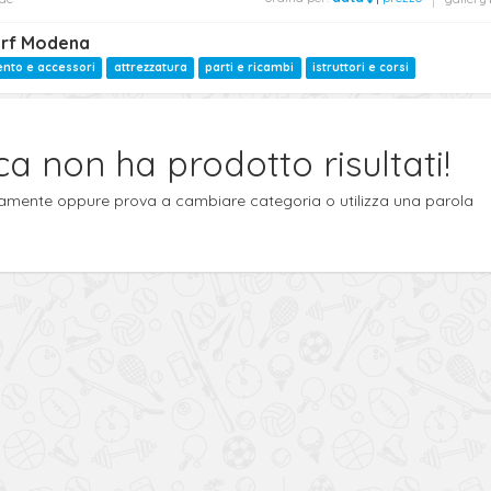
surf Modena
nto e accessori
attrezzatura
parti e ricambi
istruttori e corsi
ca non ha prodotto risultati!
ttamente oppure prova a cambiare categoria o utilizza una parola