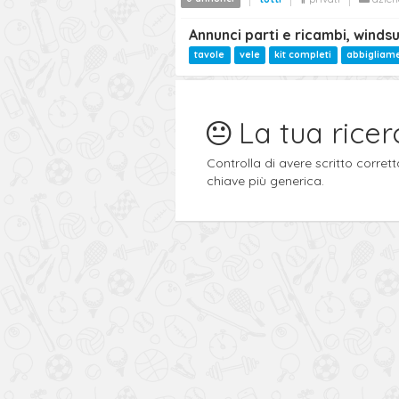
Annunci parti e ricambi, wind
tavole
vele
kit completi
abbigliame
La tua ricer
Controlla di avere scritto corre
chiave più generica.