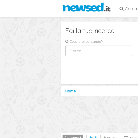
Cerca
Fai la tua ricerca
Cosa stai cercando?
Home
0 annunci
tutti
privati
azien