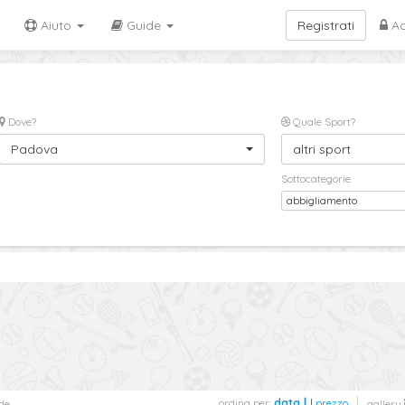
Aiuto
Guide
Registrati
Ac
Dove?
Quale Sport?
Padova
altri sport
Sottocategorie
abbigliamento
ordina per:
data
|
prezzo
de
gallery