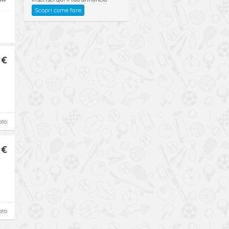
Scopri come fare
 €
ato
 €
ato