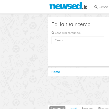
Cerca
Fai la tua ricerca
Cosa stai cercando?
Home
2 annunci
tutti
privati
azien