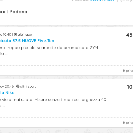
sport Padova
45
ic 10:40 |
altri sport
icata 37.5 NUOVE Five.Ten
o troppo piccolo scarpette da arrampicata GYM
a ...
priv
10
ov 20:46 |
altri sport
la Nike
 viola mai usata. Misure senza il manico: larghezza 40
...
priv