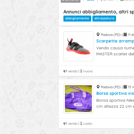
Annunci abbigliamento, altri 
abbigliamento
attrezzatura
Padova (PD) |
11 d
Scarpette arramp
Vendo causa numer
MASTER scarlet dell
vendo |
nuovo
Padova (PD) |
15 n
Borsa sportiva vio
Borsa sportiva Nike
cm altezza 22 cm e 
vendo |
usato