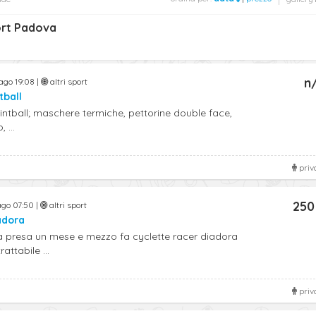
port Padova
n
ago 19:08 |
altri sport
tball
intball; maschere termiche, pettorine double face,
 ...
priv
250
ago 07:50 |
altri sport
adora
presa un mese e mezzo fa cyclette racer diadora
attabile ...
priv