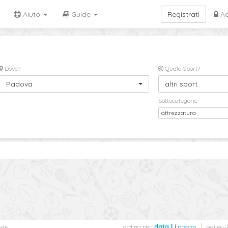
Aiuto
Guide
Registrati
Ac
Dove?
Quale Sport?
Padova
altri sport
Sottocategorie
attrezzatura
ordina per:
data
|
prezzo
nde
gallery