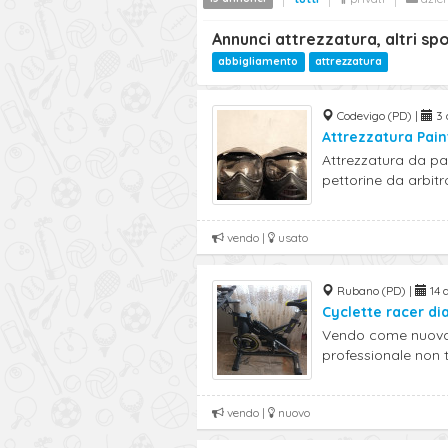
Annunci attrezzatura, altri s
abbigliamento
attrezzatura
Codevigo (PD) |
3 
Attrezzatura Pain
Attrezzatura da pa
pettorine da arbitro,
vendo |
usato
Rubano (PD) |
14 
Cyclette racer di
Vendo come nuova 
professionale non tr
vendo |
nuovo