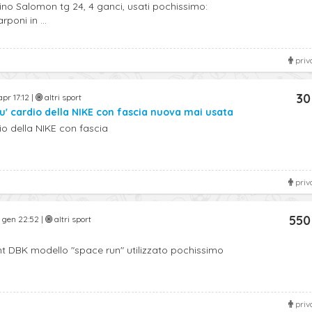
no Salomon tg 24, 4 ganci, usati pochissimo:
poni in ...
priv
30
pr 17:12 |
altri sport
u' cardio della NIKE con fascia nuova mai usata
o della NIKE con fascia
priv
550
 gen 22:52 |
altri sport
t DBK modello "space run" utilizzato pochissimo
priv