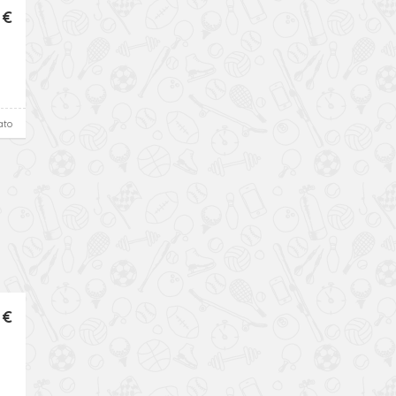
 €
ato
 €