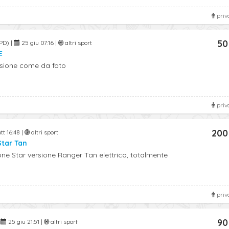
priv
50
PD) |
25 giu 07:16 |
altri sport
E
sione come da foto
priv
200
tt 16:48 |
altri sport
tar Tan
one Star versione Ranger Tan elettrico, totalmente
priv
90
|
25 giu 21:51 |
altri sport