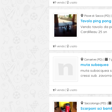
vendo |
usato
Piove di Sacco (PD) 
Tavolo ping pong
Vendo tavolo da p
Cardilleau 25 sn
vendo |
usato
Conselve (PD) |
7 
muta subaquea
muta subacquea spe
cressi sub. zavorra 8
vendo |
usato
Saccolongo (PD) |
Scarponi sci bam