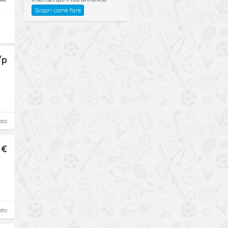
Scopri come fare
/p
ato
 €
ato