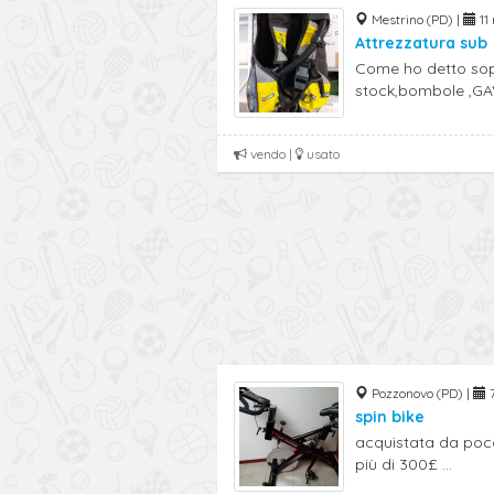
Mestrino (PD) |
11 
Attrezzatura sub
Come ho detto sop
stock,bombole ,GAV
vendo |
usato
Pozzonovo (PD) |
7
spin bike
acquistata da poco
più di 300£ ...