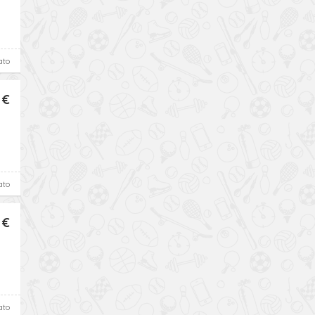
ato
 €
ato
 €
ato