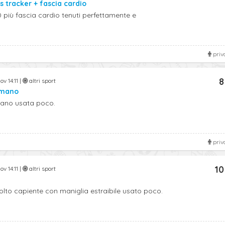
s tracker + fascia cardio
più fascia cardio tenuti perfettamente e
priv
8
ov 14:11 |
altri sport
 mano
mano usata poco.
priv
10
ov 14:11 |
altri sport
olto capiente con maniglia estraibile usato poco.