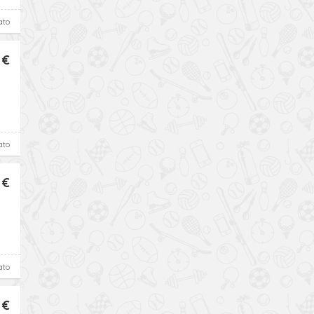
ato
 €
ato
 €
ato
 €