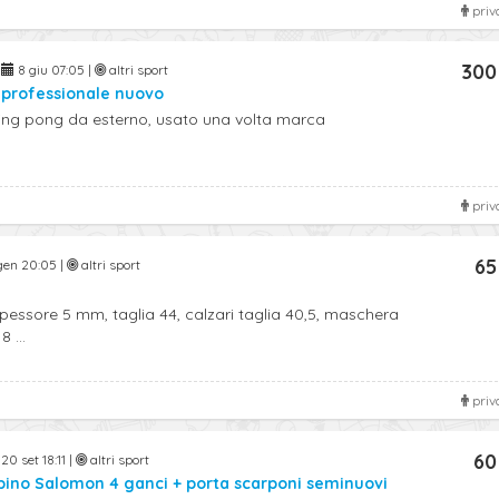
priv
300
|
8 giu 07:05 |
altri sport
 professionale nuovo
ing pong da esterno, usato una volta marca
priv
65
gen 20:05 |
altri sport
ssore 5 mm, taglia 44, calzari taglia 40,5, maschera
 ...
priv
60
20 set 18:11 |
altri sport
bino Salomon 4 ganci + porta scarponi seminuovi