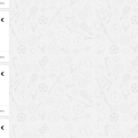
ato
 €
ato
 €
ato
 €