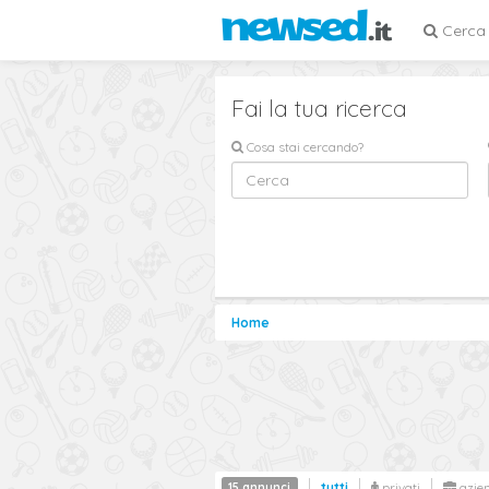
Cerca
Fai la tua ricerca
Cosa stai cercando?
Home
15 annunci
tutti
privati
azie