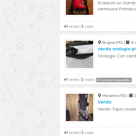
Scarponi sci bambi
seminuovi Portascar
vendo |
usato
Brugine (PD) |
10 a
vendo orologio pi
Orologio Con cardi
vendo |
usato |
Scambio disponibile
Monselice (PD) |
2
Vendo
Vendo Tapis roulan
vendo |
usato