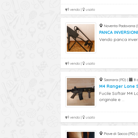
vendo |
usato
Noventa Padovana (
PANCA INVERSION
Vendo panca inver
vendo |
usato
Saonara (PD) |
8 o
M4 Ranger Lone S
Fucile Softair M4 L
originale e ...
vendo |
usato
Piove di Sacco (PD) 