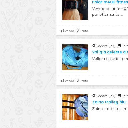
Polar m400 fitnes
Vendo polar m 400 
perfettamente ...
vendo |
usato
Padova (PD) |
15 n
Valigia celeste a
Valigia celeste a 
vendo |
usato
Padova (PD) |
15 n
Zaino trolley blu
Zaino trolley blu m