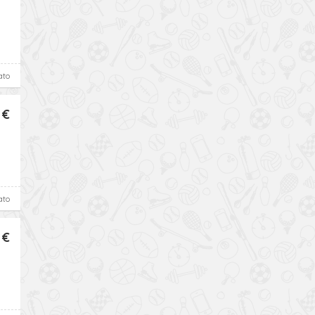
ato
 €
ato
 €