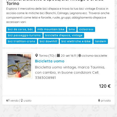
Ricerca Avanzata
Torino
Esplora il mercatino delle bici d'epoca e trova la tua bici vintage Eroica in
acciaio come le mitiche bici Bianchi, Colnago, Legnano ecc. Troverai anche
componenti come telai e forcelle, ruote, gruppi, abbigliamento d'epoca e
accessori vari.
bici da corsa, bdc
mtb mountain bike
bmx
ciclocross
bici passeggio-turismo
biciclette d'epoca, vintage
bici triathlon-crono
bici downhill
bici elettriche e-bike
tandem
Torino (TO) |
20 set 16:11 |
ciclismo-biciclette
Bicicletta uomo
Bicicletta uomo vintage, marca Taurinia,
con cambio, in buone condizioni Cell.
3383008981
120 €
vendo |
usato
privato