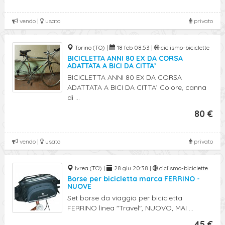
vendo |
usato
privato
Torino (TO) |
18 feb 08:53 |
ciclismo-biciclette
BICICLETTA ANNI 80 EX DA CORSA
ADATTATA A BICI DA CITTA’
BICICLETTA ANNI 80 EX DA CORSA
ADATTATA A BICI DA CITTA’ Colore, canna
di ...
80 €
vendo |
usato
privato
Ivrea (TO) |
28 giu 20:38 |
ciclismo-biciclette
Borse per bicicletta marca FERRINO -
NUOVE
Set borse da viaggio per bicicletta
FERRINO linea "Travel", NUOVO, MAI ...
45 €