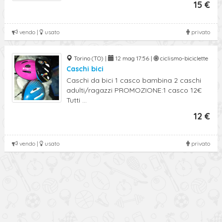
15 €
vendo |
usato
privato
Torino (TO) |
12 mag 17:56 |
ciclismo-biciclette
Caschi bici
Caschi da bici 1 casco bambina 2 caschi
adulti/ragazzi PROMOZIONE:1 casco 12€
Tutti ...
12 €
vendo |
usato
privato