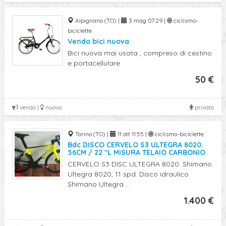
Alpignano (TO) |
3 mag 07:29 |
ciclismo-
biciclette
Vendo bici nuova
Bici nuova mai usata , compreso di cestino
e portacellulare
50 €
vendo |
nuovo
privato
Torino (TO) |
11 ott 11:55 |
ciclismo-biciclette
Bdc DISCO CERVELO S3 ULTEGRA 8020
56CM / 22 "L MISURA TELAIO CARBONIO
CERVELO S3 DISC ULTEGRA 8020. Shimano
Ultegra 8020, 11 spd. Disco idraulico
Shimano Ultegra ...
1.400 €