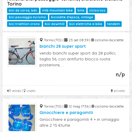
Ricerca Avanzata
Torino
bici da corsa, bdc
mtb mountain bike
bmx
ciclocross
bici passeggio-turismo
biciclette d'epoca, vintage
bici triathlon-crono
bici downhill
bici elettriche e-bike
tandem
Torino (TO) |
23 set 08:39 |
ciclismo-biciclette
bianchi 28 super sport
vendo bianchi super sport da 28 pollici,
taglia 56, con antifurto blocco ruota
posteriore, ...
n/p
vendo |
usato
privato
Torino (TO) |
12 mag 17:56 |
ciclismo-biciclette
Ginocchiere e paragomiti
Ginocchiere e paragomiti 4 + in omaggio
altre 2 15 €tutte