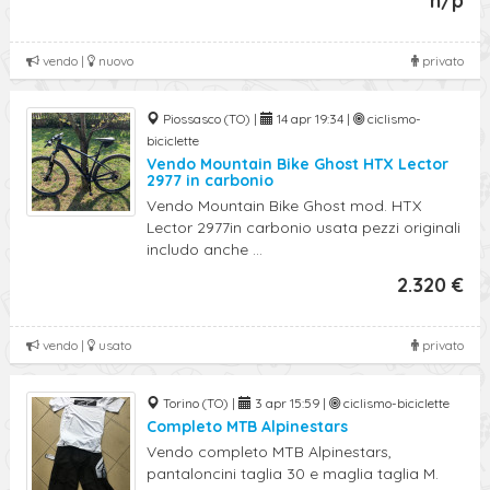
n/p
vendo |
nuovo
privato
Piossasco (TO) |
14 apr 19:34 |
ciclismo-
biciclette
Vendo Mountain Bike Ghost HTX Lector
2977 in carbonio
Vendo Mountain Bike Ghost mod. HTX
Lector 2977in carbonio usata pezzi originali
includo anche ...
2.320 €
vendo |
usato
privato
Torino (TO) |
3 apr 15:59 |
ciclismo-biciclette
Completo MTB Alpinestars
Vendo completo MTB Alpinestars,
pantaloncini taglia 30 e maglia taglia M.