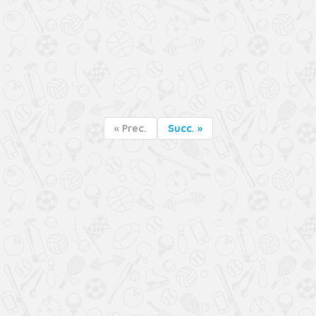
« Prec.
Succ. »