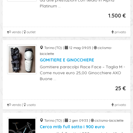
ad alte prestazioni con telaio in Alpha
Platinum ...
1.500 €
vendo |
outlet
privato
Torino (TO) |
12 mag 09:05 |
ciclismo-
biciclette
GOMITIERE E GINOCCHIERE
Gomitiere paracolpi Race Face – Taglia M -
Come nuove euro 25,00 Ginocchiere AXO
Buone ...
25 €
vendo |
usato
privato
Torino (TO) |
2 gen 09:33 |
ciclismo-biciclette
Cerco mtb full sotto i 900 euro