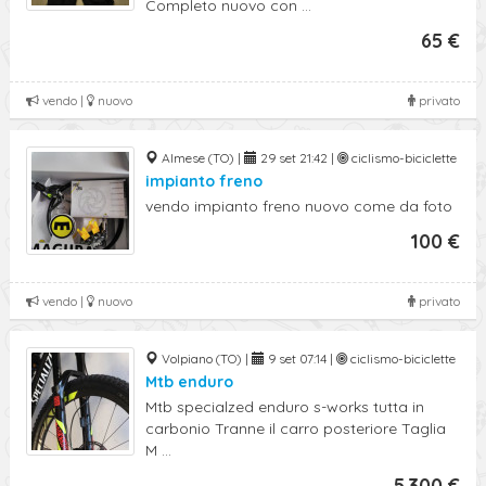
Completo nuovo con ...
65 €
vendo |
nuovo
privato
Almese (TO) |
29 set 21:42 |
ciclismo-biciclette
impianto freno
vendo impianto freno nuovo come da foto
100 €
vendo |
nuovo
privato
Volpiano (TO) |
9 set 07:14 |
ciclismo-biciclette
Mtb enduro
Mtb specialzed enduro s-works tutta in
carbonio Tranne il carro posteriore Taglia
M ...
5.300 €