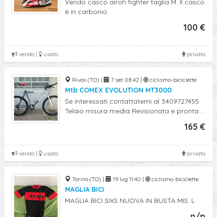
Vendo casco airoh fighter taglia M. Il casco
è in carbonio.
100 €
vendo |
usato
privato
Rivoli (TO) |
7 set 08:42 |
ciclismo-biciclette
Mtb COMEX EVOLUTION MT3000
Se interessati contattatemi al 3409727455
Telaio misura media Revisionata e pronta ...
165 €
vendo |
usato
privato
Torino (TO) |
19 lug 11:40 |
ciclismo-biciclette
MAGLIA BICI
MAGLIA BICI SIXS NUOVA IN BUSTA MIS. L
n/p