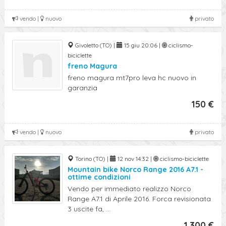
vendo |
nuovo
privato
Givoletto (TO) |
15 giu 20:06 |
ciclismo-
biciclette
freno Magura
freno magura mt7pro leva hc nuovo in
garanzia
150 €
vendo |
nuovo
privato
Torino (TO) |
12 nov 14:32 |
ciclismo-biciclette
Mountain bike Norco Range 2016 A7.1 -
ottime condizioni
Vendo per immediato realizzo Norco
Range A7.1 di Aprile 2016. Forca revisionata
3 uscite fa, ...
1.300 €