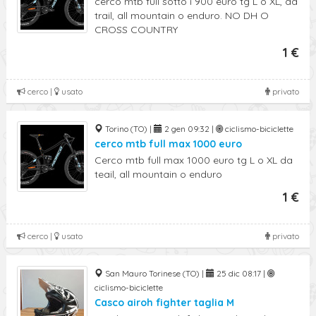
cerco mtb full sotto i 900 euro tg L o XL, da
trail, all mountain o enduro. NO DH O
CROSS COUNTRY
1 €
cerco |
usato
privato
Torino (TO) |
2 gen 09:32 |
ciclismo-biciclette
cerco mtb full max 1000 euro
Cerco mtb full max 1000 euro tg L o XL da
teail, all mountain o enduro
1 €
cerco |
usato
privato
San Mauro Torinese (TO) |
25 dic 08:17 |
ciclismo-biciclette
Casco airoh fighter taglia M