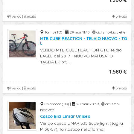
vendo |
usato
privato
Torino (TO) |
29 mar 11:40 |
ciclismo-biciclette
MTB CUBE REACTION - TELAIO NUOVO - TG
L
VENDO MTB CUBE REACTION GTC Telaio
EAGLE del 2017 - NUOVO MAI USATO
TAGLIA L (19") ...
1.580 €
vendo |
usato
privato
Chianocco (TO) |
20 mar 20:59 |
ciclismo-
biciclette
Casco Bici Limar Unisex
Vendo casco LIMAR 535 Superlight (taglia
M 50-57), fantastico nella forma,