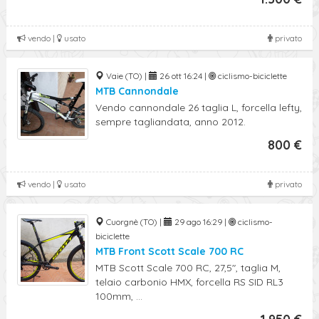
vendo |
usato
privato
Vaie (TO) |
26 ott 16:24 |
ciclismo-biciclette
MTB Cannondale
Vendo cannondale 26 taglia L, forcella lefty,
sempre tagliandata, anno 2012.
800 €
vendo |
usato
privato
Cuorgnè (TO) |
29 ago 16:29 |
ciclismo-
biciclette
MTB Front Scott Scale 700 RC
MTB Scott Scale 700 RC, 27,5", taglia M,
telaio carbonio HMX, forcella RS SID RL3
100mm, ...