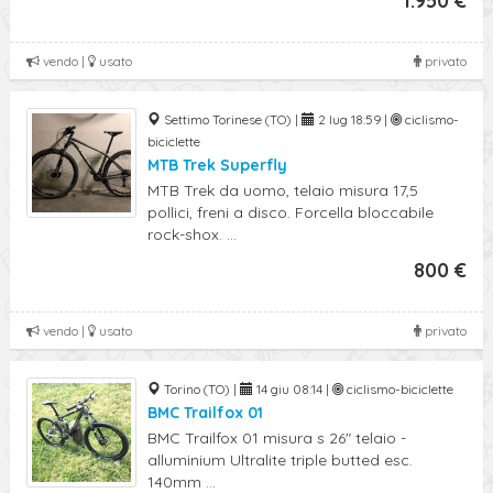
1.950 €
vendo |
usato
privato
Settimo Torinese (TO) |
2 lug 18:59 |
ciclismo-
biciclette
MTB Trek Superfly
MTB Trek da uomo, telaio misura 17,5
pollici, freni a disco. Forcella bloccabile
rock-shox. ...
800 €
vendo |
usato
privato
Torino (TO) |
14 giu 08:14 |
ciclismo-biciclette
BMC Trailfox 01
BMC Trailfox 01 misura s 26" telaio -
alluminium Ultralite triple butted esc.
140mm ...