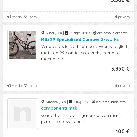
vendo |
usato
privato
Susa (TO) |
18 ago 08:03 |
ciclismo-biciclette
Mtb 29 Specialized Camber S-Works
Vendo specialized camber s-works taglia L,
ruote da 29 con telaio, cerchi, cambio,
manubrio e ...
3.350 €
vendo |
usato
privato
Almese (TO) |
7 lug 17:16 |
ciclismo-biciclette
componenti mtb
vendo freni nuovi in garanzia, vari marchi,
per dh e cross countri
100 €