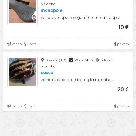
biciclette
manopole
vendo 2 coppie ergon 10 euro a coppia
10 €
vendo |
usato
privato
Druento (TO) |
30 dic 14:35 |
ciclismo-
biciclette
casco
vendo casco adulto taglia m, unisex
20 €
vendo |
usato
privato