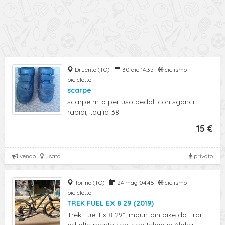
Druento (TO) |
30 dic 14:35 |
ciclismo-
biciclette
scarpe
scarpe mtb per uso pedali con sganci
rapidi, taglia 38
15 €
vendo |
usato
privato
Torino (TO) |
24 mag 04:46 |
ciclismo-
biciclette
TREK FUEL EX 8 29 (2019)
Trek Fuel Ex 8 29", mountain bike da Trail