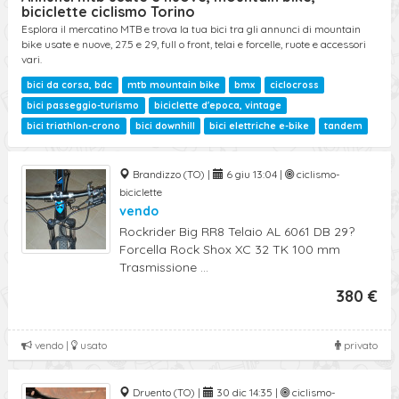
Ricerca Avanzata
biciclette ciclismo Torino
Esplora il mercatino MTB e trova la tua bici tra gli annunci di mountain
bike usate e nuove, 27.5 e 29, full o front, telai e forcelle, ruote e accessori
vari.
bici da corsa, bdc
mtb mountain bike
bmx
ciclocross
bici passeggio-turismo
biciclette d'epoca, vintage
bici triathlon-crono
bici downhill
bici elettriche e-bike
tandem
Brandizzo (TO) |
6 giu 13:04 |
ciclismo-
biciclette
vendo
Rockrider Big RR8 Telaio AL 6061 DB 29?
Forcella Rock Shox XC 32 TK 100 mm
Trasmissione ...
380 €
vendo |
usato
privato
Druento (TO) |
30 dic 14:35 |
ciclismo-